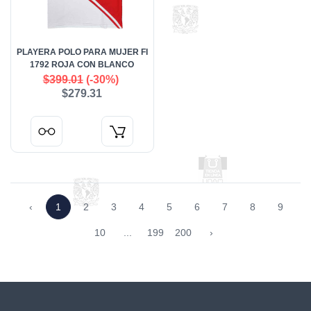
PLAYERA POLO PARA MUJER FI
1792 ROJA CON BLANCO
$399.01
(-30%)
$279.31
‹
1
2
3
4
5
6
7
8
9
10
...
199
200
›