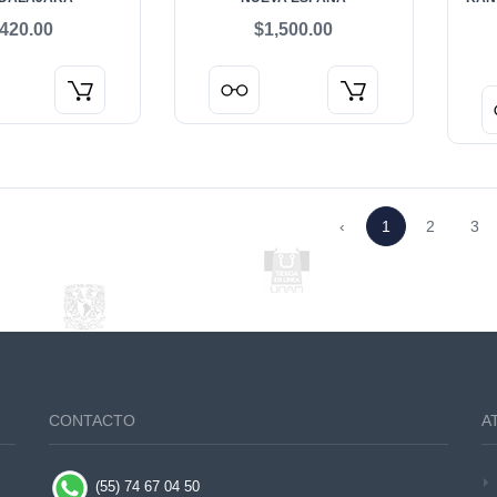
420.00
$1,500.00
‹
1
2
3
CONTACTO
A
(55) 74 67 04 50