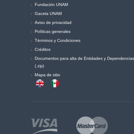
Fundación UNAM
Música y danza
Gaceta UNAM
Obras generales
Otros
Aviso de privacidad
Poemas y ensayos
Políticas generales
Poesia
Términos y Condiciones
Política
Créditos
Procesos sociales
Documentos para alta de Entidades y Dependencia
Psicología
(.zip)
Publicaciones periódicas
Mapa de sitio
Química
Retórica y colecciones de literatura
Sociología
Sociología y antropología
Teatro
Temas especiales de derecho
Trabajo social