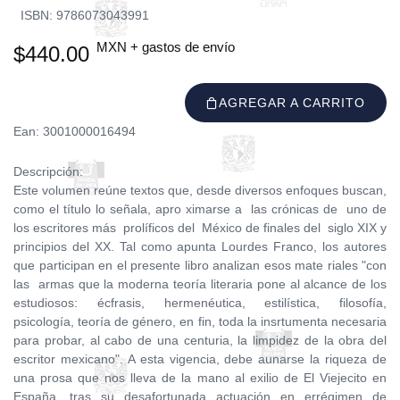
ISBN: 9786073043991
MXN + gastos de envío
$440.00
AGREGAR A CARRITO
Ean: 3001000016494
Descripción:
Este volumen reúne textos que, desde diversos enfoques buscan,
como el título lo señala, apro ximarse a las crónicas de uno de
los escritores más prolíficos del México de finales del siglo XIX y
principios del XX. Tal como apunta Lourdes Franco, los autores
que participan en el presente libro analizan esos mate­ riales "con
las armas que la moderna teoría literaria pone al alcance de los
estudiosos: écfrasis, hermenéutica, estilística, filosofía,
psicología, teoría de género, en fin, toda la insrtumenta necesaria
para probar, al cabo de una centuria, la limpidez de la obra del
escritor mexicano". A esta vigencia, debe aunarse la riqueza de
una prosa que nos lleva de la mano al exilio de El Viejecito en
España, tras su desafortunada actuación en errégimen de