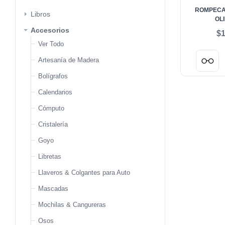
ROMPECA
Libros
OL
Ver Todo
Accesorios
$1
Recién llegados
Ver Todo
Últimos 7 días
Artesanía de Madera
Últimos 30 días
Bolígrafos
Últimos 90 días
Calendarios
Buscar por Tema
Cómputo
Cristalería
Agricultura, economía forestal, caza y pesca
Goyo
Análisis cinematográfico
Libretas
Antropología
Antropología y Arqueología
Llaveros & Colgantes para Auto
Arqueología
Mascadas
Arquitectura
Mochilas & Cangureras
Arquitectura del paisaje
Buscar por Dependencia Editora
Osos