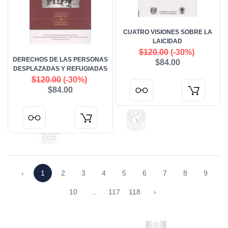
CUATRO VISIONES SOBRE LA
LAICIDAD
$120.00
(-30%)
DERECHOS DE LAS PERSONAS
$84.00
DESPLAZADAS Y REFUGIADAS
$120.00
(-30%)
$84.00
‹
1
2
3
4
5
6
7
8
9
10
...
117
118
›