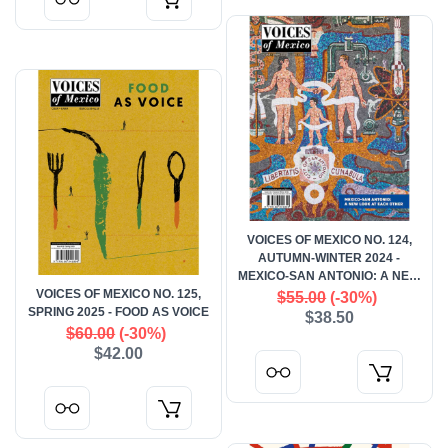
VOICES OF MEXICO NO. 124,
AUTUMN-WINTER 2024 -
MEXICO-SAN ANTONIO: A NEW
VOICES OF MEXICO NO. 125,
LOOK AT EACH OTHER
$55.00
(-30%)
SPRING 2025 - FOOD AS VOICE
$38.50
$60.00
(-30%)
$42.00