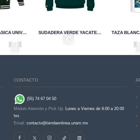
CHAMARRA CLÁSICA UNIVERSITARIA DE PAÑO Y PIEL MARINO FCA
SUDADERA VERDE YACATECUHTLI FCA UNAM
CONTACTO
A
(55) 74 67 04 50
Módulo Atención y Pick Up:
Lunes a Viernes de 9:00 a 20:00
hrs
Email:
contacto@tiendaenlinea.unam.mx