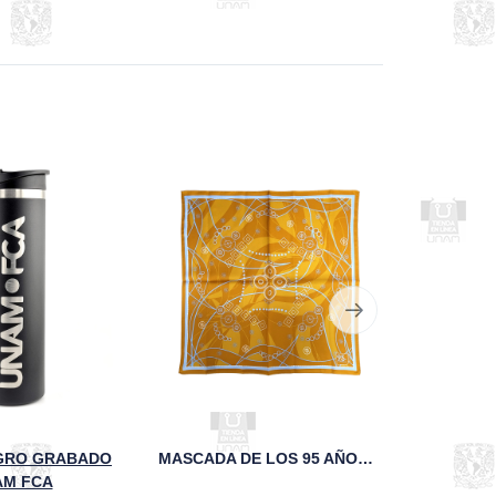
GRO GRABADO
MASCADA DE LOS 95 AÑOS DE LA FCA
SUDADER
AM FCA