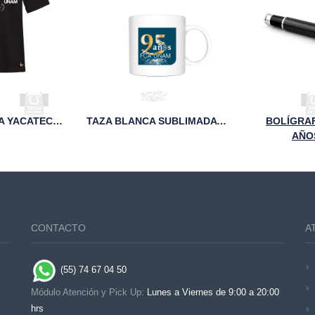
PLAYERA NEGRA YACATECUHTLI FCA UNAM
TAZA BLANCA SUBLIMADA FCA 95 ANIVERSARIO
BOLÍGRA
AÑO
CONTACTO
A
(55) 74 67 04 50
Módulo Atención y Pick Up:
Lunes a Viernes de 9:00 a 20:00
hrs