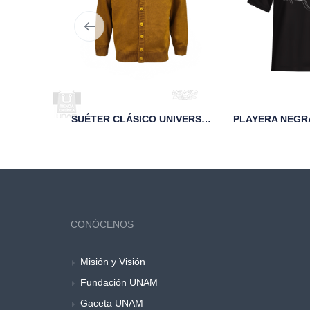
E SIGLAS
SUÉTER CLÁSICO UNIVERSITARIO ESCUDO UNAM DORADO
CONÓCENOS
Misión y Visión
Fundación UNAM
Gaceta UNAM