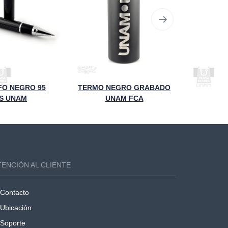
FO NEGRO 95
TERMO NEGRO GRABADO
PELUC
S UNAM
UNAM FCA
G
TENCIÓN AL CLIENTE
Contacto
Ubicación
Soporte