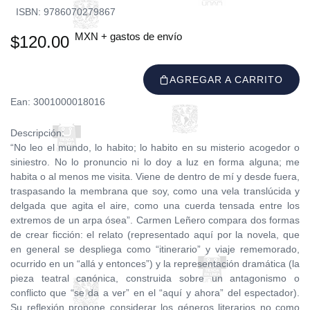
ISBN: 9786070279867
MXN + gastos de envío
$120.00
AGREGAR A CARRITO
Ean: 3001000018016
Descripción:
“No leo el mundo, lo habito; lo habito en su misterio acogedor o
siniestro. No lo pronuncio ni lo doy a luz en forma alguna; me
habita o al menos me visita. Viene de dentro de mí y desde fuera,
traspasando la membrana que soy, como una vela translúcida y
delgada que agita el aire, como una cuerda tensada entre los
extremos de un arpa ósea”. Carmen Leñero compara dos formas
de crear ficción: el relato (representado aquí por la novela, que
en general se despliega como “itinerario” y viaje rememorado,
ocurrido en un “allá y entonces”) y la representación dramática (la
pieza teatral canónica, construida sobre un antagonismo o
conflicto que “se da a ver” en el “aquí y ahora” del espectador).
Su reflexión propone considerar los géneros literarios no como