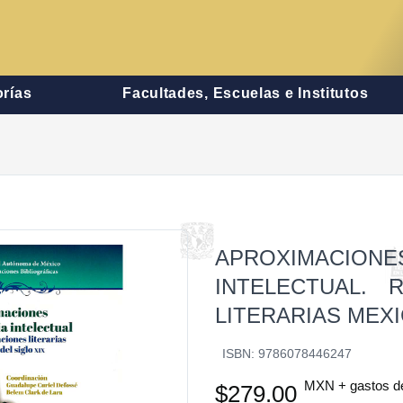
rías
Facultades, Escuelas e Institutos
APROXIMACI
INTELECTUAL. 
LITERARIAS MEXI
ISBN: 9786078446247
MXN + gastos d
$279.00