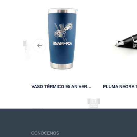
SUDADERA MARINO YACATECUHTLI FCA UNAM
VASO TÉRMICO 95 ANIVERSARIO FCA UNAM MARINO
CONÓCENOS