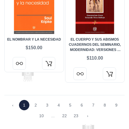
EL NOMBRAR Y LA NECESIDAD
EL CUERPO Y SUS ABISMOS
CUADERNOS DEL SEMINARIO,
$150.00
MODERNIDAD: VERSIONES Y
DIMENSIONES
$110.00
‹
1
2
3
4
5
6
7
8
9
10
...
22
23
›