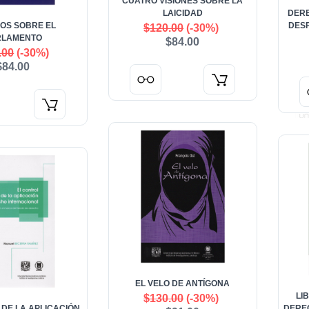
CUATRO VISIONES SOBRE LA
LAICIDAD
DER
IOS SOBRE EL
DES
$120.00
(-30%)
RLAMENTO
$84.00
.00
(-30%)
$84.00
EL VELO DE ANTÍGONA
LI
$130.00
(-30%)
 DE LA APLICACIÓN
DERE