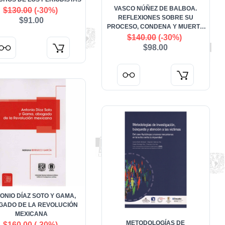
VASCO NÚÑEZ DE BALBOA.
$130.00
(-30%)
REFLEXIONES SOBRE SU
$91.00
PROCESO, CONDENA Y MUERTE
(1509-1519)
$140.00
(-30%)
$98.00
ONIO DÍAZ SOTO Y GAMA,
GADO DE LA REVOLUCIÓN
MEXICANA
METODOLOGÍAS DE
$160.00
(-30%)