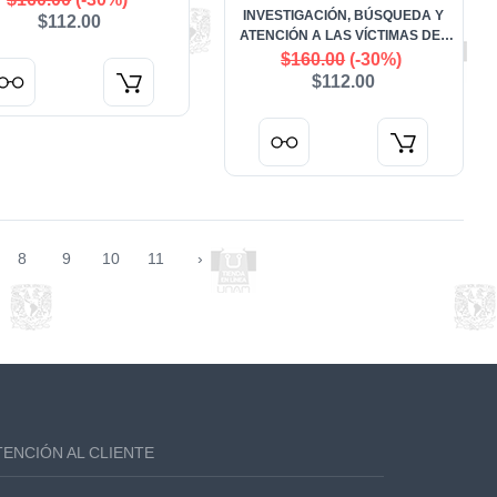
INVESTIGACIÓN, BÚSQUEDA Y
$112.00
ATENCIÓN A LAS VÍCTIMAS DEL
CASO AYOTZINAPA A NUEVOS
$160.00
(-30%)
MECANISMOS EN LA LUCHA
$112.00
CONTRA LA IMPUNIDAD.
8
9
10
11
›
TENCIÓN AL CLIENTE