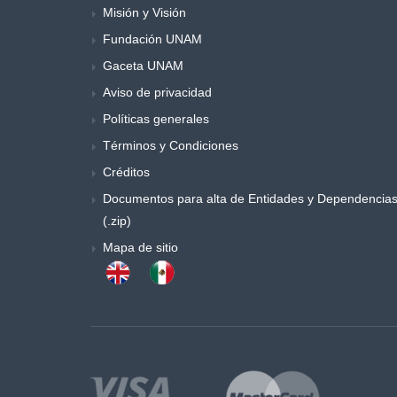
Misión y Visión
Música y danza
Fundación UNAM
Obras generales
Otros
Gaceta UNAM
Poemas y ensayos
Aviso de privacidad
Poesia
Políticas generales
Política
Términos y Condiciones
Procesos sociales
Créditos
Psicología
Documentos para alta de Entidades y Dependencia
Publicaciones periódicas
(.zip)
Química
Mapa de sitio
Retórica y colecciones de literatura
Sociología
Sociología y antropología
Teatro
Temas especiales de derecho
Trabajo social