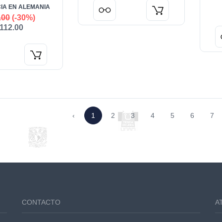
IA EN ALEMANIA
.00
(-30%)
112.00
‹
1
2
3
4
5
6
7
CONTACTO
A