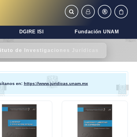
DGIRE ISI
Fundación UNAM
tituto de Investigaciones Jurídicas
isítanos en:
https://www.juridicas.unam.mx