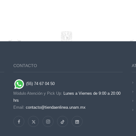
CONTACTO
A
(55) 74 67 04 50
Módulo Atención y Pick Up:
Lunes a Viernes de 9:00 a 20:00
hrs
Email:
contacto@tiendaenlinea.unam.mx