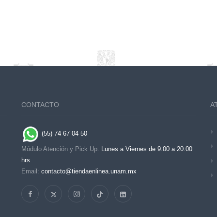
CONTACTO
A
(55) 74 67 04 50
Módulo Atención y Pick Up:
Lunes a Viernes de 9:00 a 20:00
hrs
Email:
contacto@tiendaenlinea.unam.mx