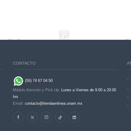
CONTACTO
A
(55) 74 67 04 50
Módulo Atención y Pick Up:
Lunes a Viernes de 9:00 a 20:00
hrs
Email:
contacto@tiendaenlinea.unam.mx