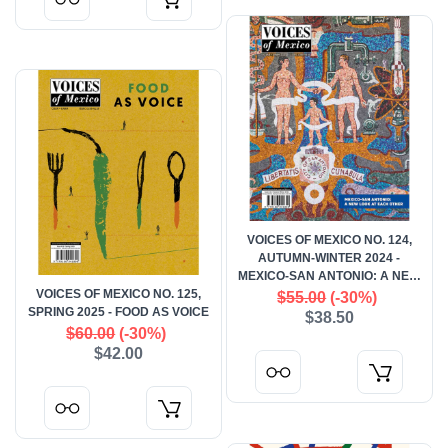
VOICES OF MEXICO NO. 124,
AUTUMN-WINTER 2024 -
MEXICO-SAN ANTONIO: A NEW
VOICES OF MEXICO NO. 125,
LOOK AT EACH OTHER
$55.00
(-30%)
SPRING 2025 - FOOD AS VOICE
$38.50
$60.00
(-30%)
$42.00