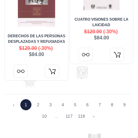
CUATRO VISIONES SOBRE LA
LAICIDAD
$120.00
(-30%)
DERECHOS DE LAS PERSONAS
$84.00
DESPLAZADAS Y REFUGIADAS
$120.00
(-30%)
$84.00
‹
1
2
3
4
5
6
7
8
9
10
...
117
118
›