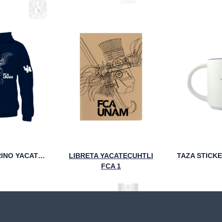
SUDADERA MARINO YACATECUHTLI FCA UNAM
LIBRETA YACATECUHTLI
FCA 1