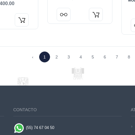
MOD
400.00
‹
1
2
3
4
5
6
7
8
CONTACTO
A
(55) 74 67 04 50