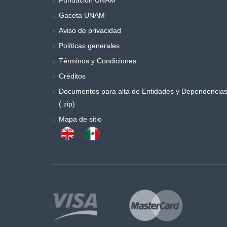
Música y danza
Gaceta UNAM
Obras generales
Aviso de privacidad
Otros
Políticas generales
Poemas y ensayos
Términos y Condiciones
Poesia
Créditos
Política
Documentos para alta de Entidades y Dependencia
Procesos sociales
(.zip)
Psicología
Mapa de sitio
Publicaciones periódicas
Química
Retórica y colecciones de literatura
Sociología
Sociología y antropología
Teatro
Temas especiales de derecho
Trabajo social