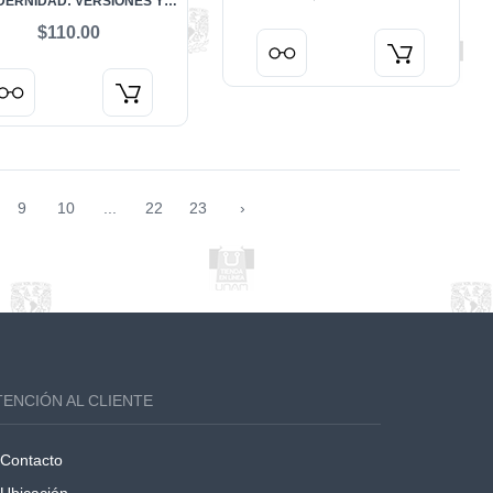
ERNIDAD: VERSIONES Y
DIMENSIONES
$110.00
9
10
...
22
23
›
TENCIÓN AL CLIENTE
Contacto
Ubicación