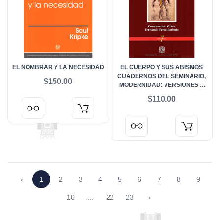
EL NOMBRAR Y LA NECESIDAD
EL CUERPO Y SUS ABISMOS
CUADERNOS DEL SEMINARIO,
$150.00
MODERNIDAD: VERSIONES Y
DIMENSIONES
$110.00
‹
1
2
3
4
5
6
7
8
9
10
...
22
23
›