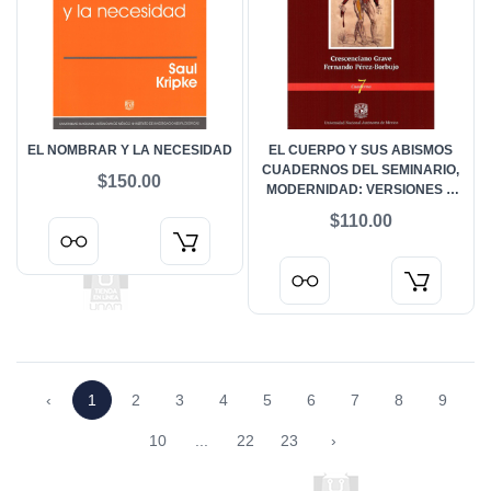
EL NOMBRAR Y LA NECESIDAD
EL CUERPO Y SUS ABISMOS
CUADERNOS DEL SEMINARIO,
$150.00
MODERNIDAD: VERSIONES Y
DIMENSIONES
$110.00
‹
1
2
3
4
5
6
7
8
9
10
...
22
23
›