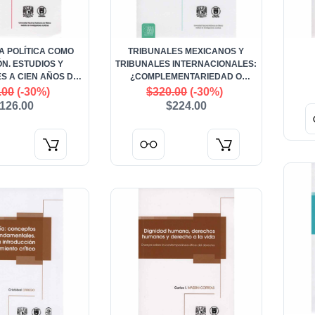
A POLÍTICA COMO
TRIBUNALES MEXICANOS Y
N. ESTUDIOS Y
TRIBUNALES INTERNACIONALES:
S A CIEN AÑOS DE
¿COMPLEMENTARIEDAD O
ISTANCIA
COMPETENCIAS?
.00
(-30%)
$320.00
(-30%)
126.00
$224.00