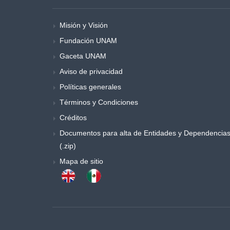
Música y danza
Obras generales
Misión y Visión
Otros
Fundación UNAM
Poemas y ensayos
Gaceta UNAM
Poesia
Aviso de privacidad
Política
Políticas generales
Procesos sociales
Términos y Condiciones
Psicología
Créditos
Publicaciones periódicas
Documentos para alta de Entidades y Dependencia
Química
(.zip)
Retórica y colecciones de literatura
Mapa de sitio
Sociología
Sociología y antropología
Teatro
Temas especiales de derecho
Trabajo social