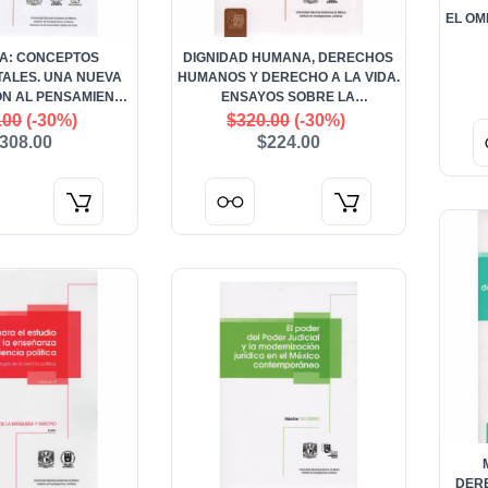
EL OM
ÍA: CONCEPTOS
DIGNIDAD HUMANA, DERECHOS
ALES. UNA NUEVA
HUMANOS Y DERECHO A LA VIDA.
N AL PENSAMIENTO
ENSAYOS SOBRE LA
CRÍTICO
CONTEMPORÁNEA ÉTICA DEL
.00
(-30%)
$320.00
(-30%)
DERECHO
308.00
$224.00
DER