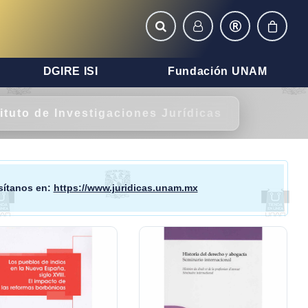
DGIRE ISI
Fundación UNAM
tituto de Investigaciones Jurídicas
isítanos en:
https://www.juridicas.unam.mx