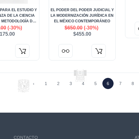
PARA EL ESTUDIO Y
EL PODER DEL PODER JUDICIAL Y
ZA DE LA CIENCIA
LA MODERNIZACIÓN JURÍDICA EN
LA METODOLOGÍA DE
EL MÉXICO CONTEMPORÁNEO
POLÍTICA. VOLUMEN
.00
(-30%)
$650.00
(-30%)
III
175.00
$455.00
‹
1
2
3
4
5
6
7
8
CONTACTO
A