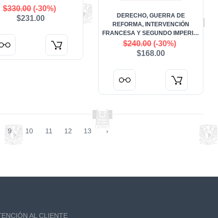
$330.00
(-30%)
DERECHO, GUERRA DE
$231.00
REFORMA, INTERVENCIÓN
FRANCESA Y SEGUNDO IMPERIO.
A 160 AÑOS DE LAS LEYES DE
$240.00
(-30%)
REFORMA
$168.00
9
10
11
12
13
›
TENCIÓN AL CLIENTE