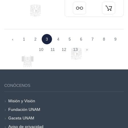
‹
1
2
3
4
5
6
7
8
9
10
11
12
13
›
CONÓCENOS
Misión y Visión
Fundación UNAM
Gaceta UNAM
Aviso de privacidad