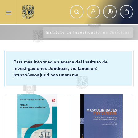
Instituto de Investigaciones Jurídicas
Para más información acerca del
Instituto de
Investigaciones Jurídicas
, visítanos en:
https://www.juridicas.unam.mx