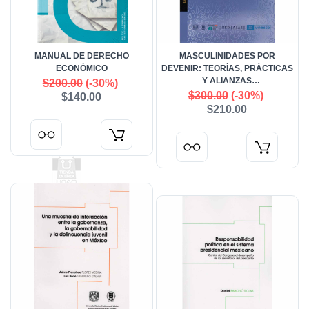
MANUAL DE DERECHO
MASCULINIDADES POR
ECONÓMICO
DEVENIR: TEORÍAS, PRÁCTICAS
Y ALIANZAS
$200.00
(-30%)
ANTIPATRIARCALES POST
$300.00
(-30%)
$140.00
#METOO
$210.00