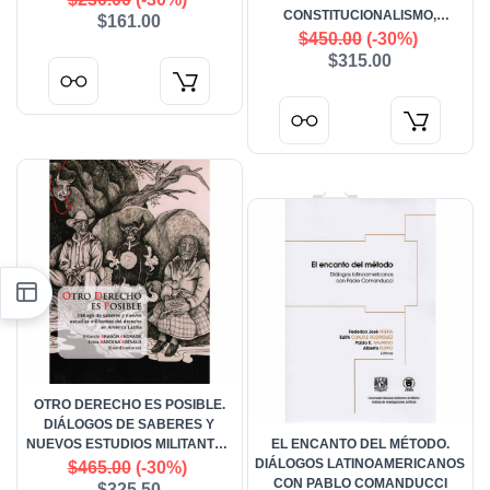
CONSTITUCIONALISMO,
$161.00
LIBERALISMO Y ELECCIONES
$450.00
(-30%)
$315.00
OTRO DERECHO ES POSIBLE.
DIÁLOGOS DE SABERES Y
NUEVOS ESTUDIOS MILITANTES
EL ENCANTO DEL MÉTODO.
DEL DERECHO EN AMÉRICA
DIÁLOGOS LATINOAMERICANOS
$465.00
(-30%)
LATINA
CON PABLO COMANDUCCI
$325.50