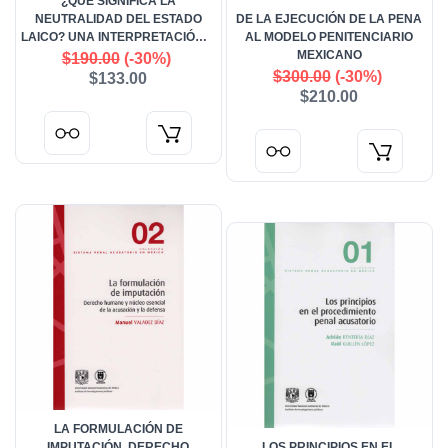
¿QUÉ SIGNIFICA LA
NEUTRALIDAD DEL ESTADO
DE LA EJECUCIÓN DE LA PENA
LAICO? UNA INTERPRETACIÓN Y
AL MODELO PENITENCIARIO
DEFENSA DE LA NEUTRALIDAD
MEXICANO
$190.00
(-30%)
LAICA
$300.00
(-30%)
$133.00
$210.00
LA FORMULACIÓN DE
IMPUTACIÓN. DERECHO
LOS PRINCIPIOS EN EL