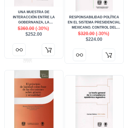
UNA MUESTRA DE
INTERACCIÓN ENTRE LA
RESPONSABILIDAD POLÍTICA
GOBERNANZA, LA
EN EL SISTEMA PRESIDENCIAL
GOBERNABILIDAD Y LA
MEXICANO. CONTROL DEL
$360.00
(-30%)
DELINCUENCIA JUVENIL EN
CONGRESO AL DESEMPEÑO DE
$320.00
(-30%)
$252.00
MÉXICO
LOS SECRETARIOS DEL
$224.00
PRESIDENTE