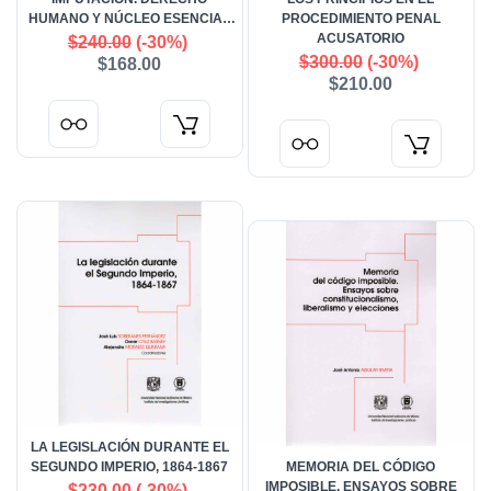
HUMANO Y NÚCLEO ESENCIAL
PROCEDIMIENTO PENAL
DE LA ACUSACIÓN Y LA
ACUSATORIO
$240.00
(-30%)
DEFENSA
$300.00
(-30%)
$168.00
$210.00
LA LEGISLACIÓN DURANTE EL
SEGUNDO IMPERIO, 1864-1867
MEMORIA DEL CÓDIGO
IMPOSIBLE. ENSAYOS SOBRE
$230.00
(-30%)