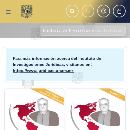
Instituto de Investigaciones Jurídicas
Para más información acerca del
Instituto de
Investigaciones Jurídicas
, visítanos en:
https://www.juridicas.unam.mx