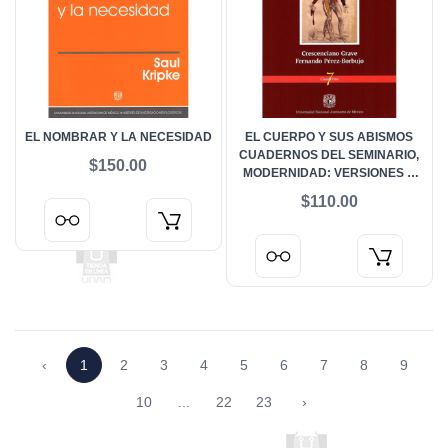
EL NOMBRAR Y LA NECESIDAD
EL CUERPO Y SUS ABISMOS
CUADERNOS DEL SEMINARIO,
$150.00
MODERNIDAD: VERSIONES Y
DIMENSIONES
$110.00
‹
1
2
3
4
5
6
7
8
9
10
...
22
23
›