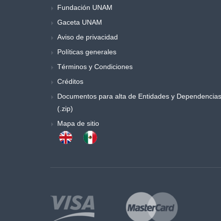
Fundación UNAM
Música y danza
Gaceta UNAM
Obras generales
Otros
Aviso de privacidad
Poemas y ensayos
Políticas generales
Poesia
Términos y Condiciones
Política
Créditos
Procesos sociales
Documentos para alta de Entidades y Dependencia
Psicología
(.zip)
Publicaciones periódicas
Mapa de sitio
Química
Retórica y colecciones de literatura
Sociología
Sociología y antropología
Teatro
Temas especiales de derecho
Trabajo social