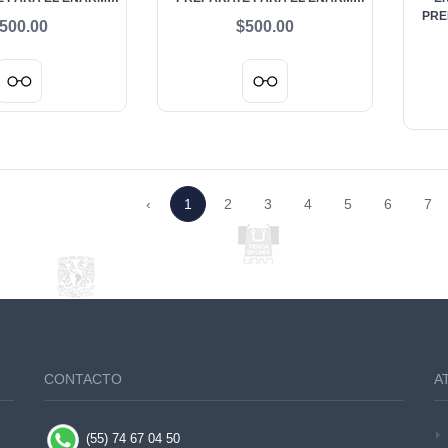
ETA 21 DE AGOSTO
LOGRA TU META 21 DE AGOSTO
PRE
500.00
$500.00
INT LUKE SCHOOL
2026 - UNIVERSIDAD IXTLAHUACA
LOGR
2026
‹
1
2
3
4
5
6
7
CONTACTO
A
(55) 74 67 04 50