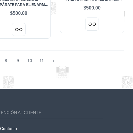
PÁRATE PARA EL ENARM
LOGRA TU META 21 DE AGOSTO
$500.00
A TU META 21 DE AGOSTO
2026 - UNIVERSIDAD OLMECA
$500.00
 - UNIVERSIDAD WESTHILL
8
9
10
11
›
TENCIÓN AL CLIENTE
Contacto