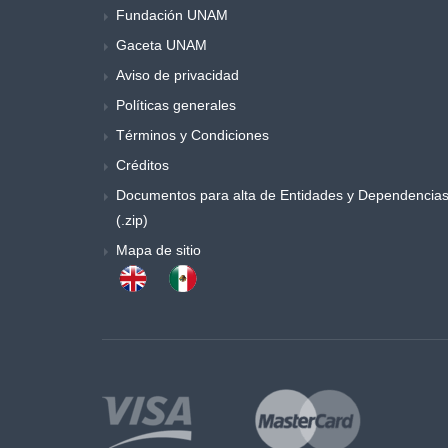
Fundación UNAM
Música y danza
Gaceta UNAM
Obras generales
Otros
Aviso de privacidad
Poemas y ensayos
Políticas generales
Poesia
Términos y Condiciones
Política
Créditos
Procesos sociales
Documentos para alta de Entidades y Dependencia
Psicología
(.zip)
Publicaciones periódicas
Mapa de sitio
Química
Retórica y colecciones de literatura
Sociología
Sociología y antropología
Teatro
Temas especiales de derecho
Trabajo social