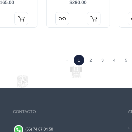
165.00
$290.00
HIST
EN M
‹
1
2
3
4
5
CONTACTO
A
(55) 74 67 04 50