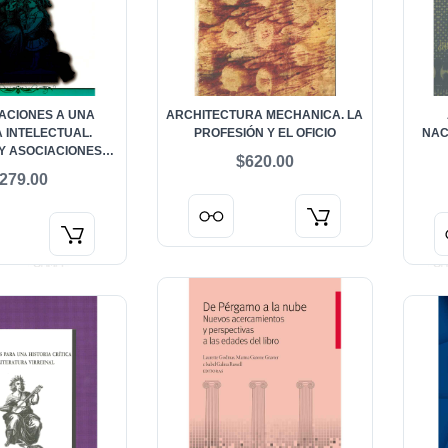
ACIONES A UNA
ARCHITECTURA MECHANICA. LA
A INTELECTUAL.
PROFESIÓN Y EL OFICIO
NAC
 Y ASOCIACIONES
$620.00
S MEXICANAS DEL
COMP
279.00
IGLO XIX
TRADI
DE LA
S