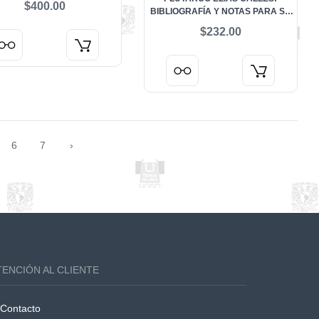
$400.00
ORIA DE LAS LITERATURAS
BIBLIOGRAFÍA Y NOTAS PARA SU
ÉXICO. SIGLO XIX. VOL. III
ESTUDIO
$232.00
6
7
›
TENCIÓN AL CLIENTE
Contacto