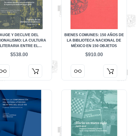
AUGE Y DECLIVE DEL
BIENES COMUNES: 150 AÑOS DE
IONALISMO: LA CULTURA
LA BIBLIOTECA NACIONAL DE
LITERARIA ENTRE EL
MÉXICO EN 150 OBJETOS
ROMISO, LA RUPTURA Y LA
$538.00
$910.00
CIÓN (1940-1968). HISTORIA
S LITERATURAS EN MÉXICO.
IGLOS XX Y XXI. VOL. 2