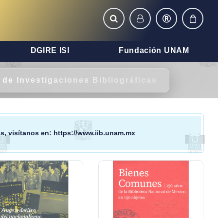
DGIRE ISI
Fundación UNAM
o de Investigaciones Bibliográficas
as
, visítanos en:
https://www.iib.unam.mx