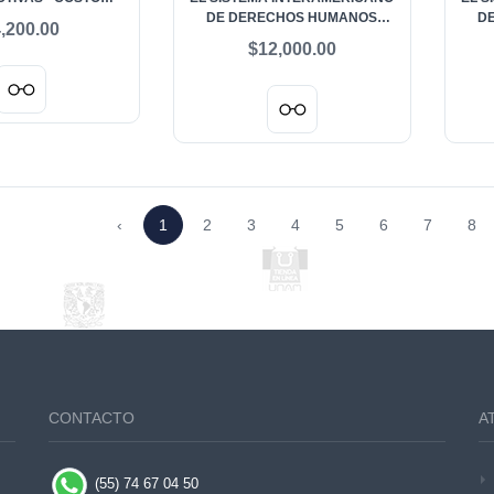
SPECIAL
DE DERECHOS HUMANOS
D
,200.00
“HÉCTOR FIX ZAMUDIO” - COSTO
“
$12,000.00
REGULAR
PRIME
‹
1
2
3
4
5
6
7
8
CONTACTO
A
(55) 74 67 04 50