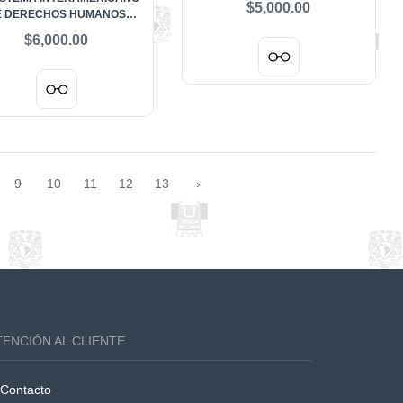
$5,000.00
E DERECHOS HUMANOS
HÉCTOR FIX ZAMUDIO” -
$6,000.00
RA DE DOS APORTACIONES
9
10
11
12
13
›
TENCIÓN AL CLIENTE
Contacto