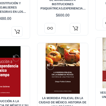
DE MANICOMIOS A
PROSTITUCIÓN Y
INSTITUCIONES
TO.MUJERES
ME
PSIQUIÁTRICAS.EXPERIENCIAS
ESORAS EN LOS
EN IBEROAMÉRICA, SIGLOS XIX Y
$600.00
OS XIX Y XX.
XX
480.00
VES
UN
LA MORDIDA POLICIAL EN LA
DUCCIÓN A LA
CIUDAD DE MÉXICO. HISTORIA DE
IA DE MÉXICO Y SU