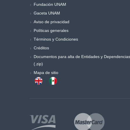
Fundación UNAM
Música y danza
Gaceta UNAM
Obras generales
Otros
Aviso de privacidad
Poemas y ensayos
Políticas generales
Poesia
Términos y Condiciones
Política
Créditos
Procesos sociales
Documentos para alta de Entidades y Dependencia
Psicología
(.zip)
Publicaciones periódicas
Mapa de sitio
Química
Retórica y colecciones de literatura
Sociología
Sociología y antropología
Teatro
Temas especiales de derecho
Trabajo social