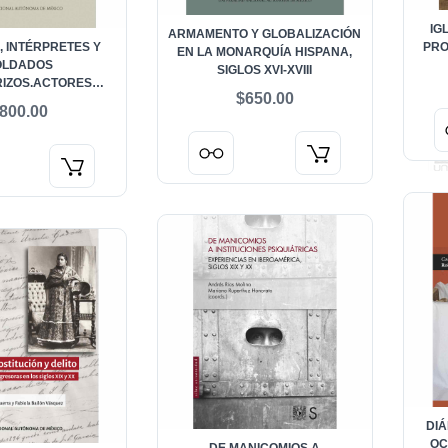
IG
ARMAMENTO Y GLOBALIZACIÓN
, INTÉRPRETES Y
PRO
EN LA MONARQUÍA HISPANA,
OLDADOS
SIGLOS XVI-XVIII
IZOS.ACTORES
$650.00
 EN LA CONQUISTA
800.00
R, SIGLO XVIII.
DI
OC