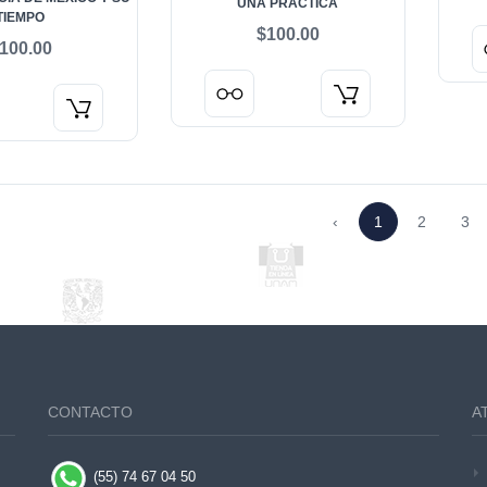
UNA PRÁCTICA
TIEMPO
$100.00
100.00
‹
1
2
3
CONTACTO
A
(55) 74 67 04 50