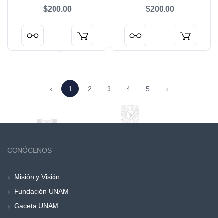
$200.00
$200.00
‹
1
2
3
4
5
›
CONÓCENOS
Misión y Visión
Fundación UNAM
Gaceta UNAM