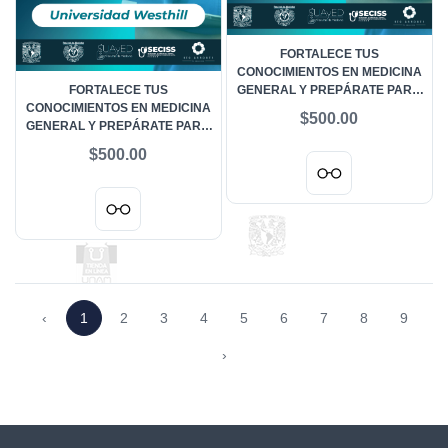
FORTALECE TUS
CONOCIMIENTOS EN MEDICINA
FORTALECE TUS
GENERAL Y PREPÁRATE PARA
CONOCIMIENTOS EN MEDICINA
EL ENARM LOGRA TU META 21
$500.00
GENERAL Y PREPÁRATE PARA
DE AGOSTO 2026 -
EL ENARM LOGRA TU META 21
UNIVERSIDAD OLMECA
$500.00
DE AGOSTO 2026 -
UNIVERSIDAD WESTHILL
‹
1
2
3
4
5
6
7
8
9
›