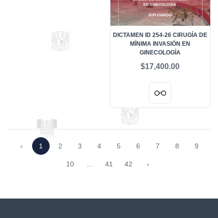
DICTAMEN ID 254-26 CIRUGÍA DE
MÍNIMA INVASIÓN EN
GINECOLOGÍA
$17,400.00
‹
1
2
3
4
5
6
7
8
9
10
...
41
42
›