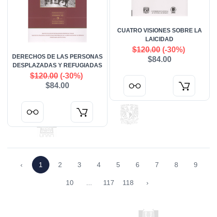
CUATRO VISIONES SOBRE LA
LAICIDAD
$120.00
(-30%)
DERECHOS DE LAS PERSONAS
$84.00
DESPLAZADAS Y REFUGIADAS
$120.00
(-30%)
$84.00
‹
1
2
3
4
5
6
7
8
9
10
...
117
118
›