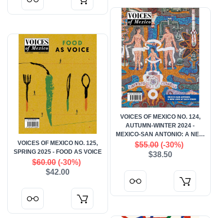
VOICES OF MEXICO NO. 124,
AUTUMN-WINTER 2024 -
MEXICO-SAN ANTONIO: A NEW
VOICES OF MEXICO NO. 125,
LOOK AT EACH OTHER
$55.00
(-30%)
SPRING 2025 - FOOD AS VOICE
$38.50
$60.00
(-30%)
$42.00