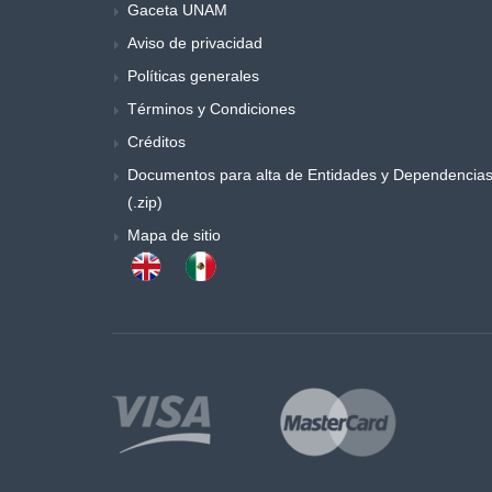
Gaceta UNAM
Música y danza
Aviso de privacidad
Obras generales
Políticas generales
Otros
Términos y Condiciones
Poemas y ensayos
Poesia
Créditos
Política
Documentos para alta de Entidades y Dependencia
Procesos sociales
(.zip)
Psicología
Mapa de sitio
Publicaciones periódicas
Química
Retórica y colecciones de literatura
Sociología
Sociología y antropología
Teatro
Temas especiales de derecho
Trabajo social