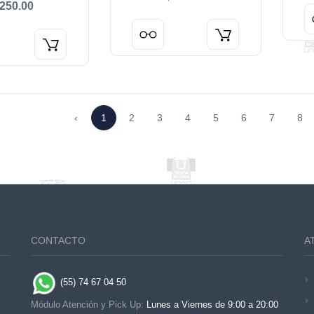
250.00
‹
1
2
3
4
5
6
7
8
CONTACTO
A
(55) 74 67 04 50
Módulo Atención y Pick Up:
Lunes a Viernes de 9:00 a 20:00