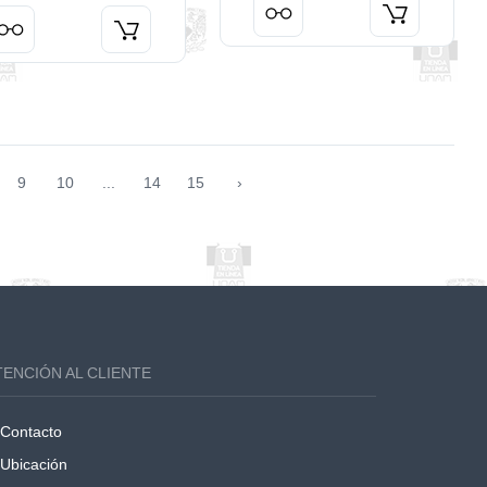
9
10
...
14
15
›
TENCIÓN AL CLIENTE
Contacto
Ubicación