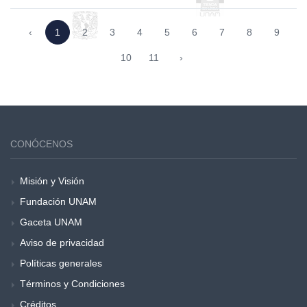
‹
1
2
3
4
5
6
7
8
9
10
11
›
CONÓCENOS
Misión y Visión
Fundación UNAM
Gaceta UNAM
Aviso de privacidad
Políticas generales
Términos y Condiciones
Créditos