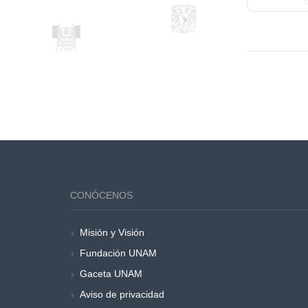
Instituto de Investigaciones Filológicas
Idiomas
Instituto de Investigaciones Históricas
Ingeniería
Instituto de Investigaciones Jurídicas
Lengua
Instituto de Investigaciones sobre la Universidad
Lenguas
y la Educación
Lingüística
Instituto de Investigaciones Sociales
Literatura
Instituto de Neurobiología
Literatura infantil
Laboratorio Nacional de Materiales Orales
Literatura infantil y juvenil
LANMO
Literatura mexicana
Programa Universitario de Estudios sobre Asia y
África
Literatura universal
Matemáticas
CONÓCENOS
Medicina, enfermería, odontología y veterinaria
Mercadotecnia
Misión y Visión
Metodología de la investigación
Fundación UNAM
Mujeres
Gaceta UNAM
Multidisciplina
Aviso de privacidad
Música