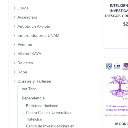
INTELIGEN
Libros
INVESTIG
Ver Todo
RIESGOS Y R
Accesorios
LOS COMITÉS 
$2
Recién llegados
Ver Todo
Adopta un Axolote
EN
Últimos 7 días
Artesanía de Madera
Ver Todo
Emprendedores UNAM
Últimos 30 días
Bolígrafos
Ver Todo
Eventos
Últimos 90 días
Calendarios
Ver Todo
Misión IXAYA
Buscar por Tema
Cómputo
Ver Todo
Revistas
Cristalería
Ver Todo
Ropa
Agricultura, economía forestal, caza y pesca
Goyo
Bibliographica
Ver Todo
Cursos y Talleres
Análisis cinematográfico
Libretas
Bitácora
Chalecos
Ver Todo
Antropología
Antropología y Arqueología
Llaveros & Colgantes para Auto
Interdisciplina
Chamarras
Dependencia
Arqueología
Biblioteca Nacional
Mascadas
Revista Ciencias
Corbatas
Centro Cultural Universitario
Arquitectura
Mochilas & Cangureras
Revista de la Universidad de México
Gorros, Gorras & Bufandas
Tlatelolco
Arquitectura del paisaje
Buscar por Dependencia Editora
IV CON
Osos
¿Cómo ves?
Leggings
Centro de Investigaciones en