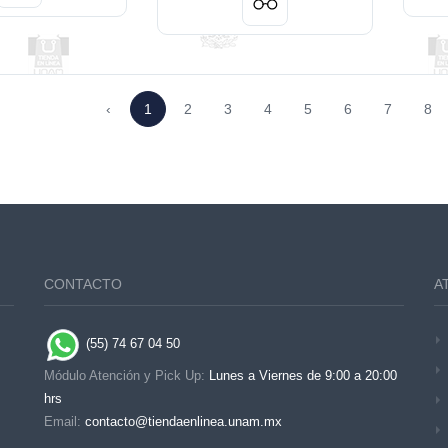
‹
1
2
3
4
5
6
7
8
CONTACTO
A
(55) 74 67 04 50
Módulo Atención y Pick Up:
Lunes a Viernes de 9:00 a 20:00
hrs
Email:
contacto@tiendaenlinea.unam.mx