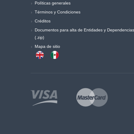
Políticas generales
Música y danza
Términos y Condiciones
Obras generales
Créditos
Otros
Documentos para alta de Entidades y Dependencia
Poemas y ensayos
(.zip)
Poesia
Política
Mapa de sitio
Procesos sociales
Psicología
Publicaciones periódicas
Química
Retórica y colecciones de literatura
Sociología
Sociología y antropología
Teatro
Temas especiales de derecho
Trabajo social