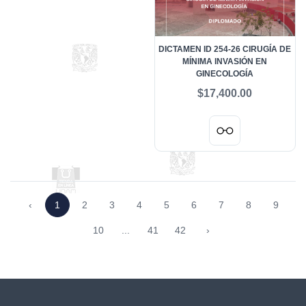
DICTAMEN ID 254-26 CIRUGÍA DE
MÍNIMA INVASIÓN EN
GINECOLOGÍA
$17,400.00
‹
1
2
3
4
5
6
7
8
9
10
...
41
42
›