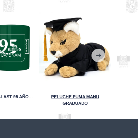
TAZA SAND BLAST 95 AÑOS FCA UNAM VERDE
PELUCHE PUMA MANU
LIBRET
GRADUADO