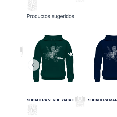
Productos sugeridos
GRO 95
SUDADERA VERDE YACATECUHTLI FCA UNAM
AM