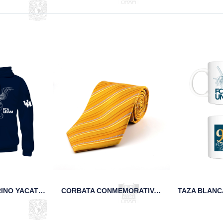
SUDADERA MARINO YACATECUHTLI FCA UNAM
CORBATA CONMEMORATIVA DE LOS 95 AÑOS DE LA FCA