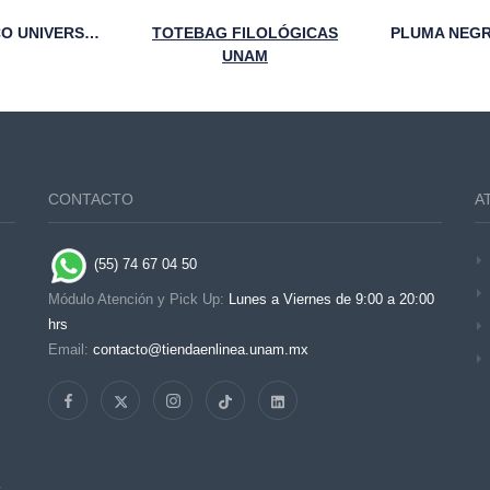
SUÉTER CLÁSICO UNIVERSITARIO ESCUDO UNAM DORADO
TOTEBAG FILOLÓGICAS
UNAM
CONTACTO
A
(55) 74 67 04 50
Módulo Atención y Pick Up:
Lunes a Viernes de 9:00 a 20:00
hrs
Email:
contacto@tiendaenlinea.unam.mx
s