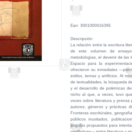
Ean: 3001000016395
Descripción:
La relación entre la escritura lit
de este volumen de ensayos
metodologías, el devenir de las l
Espacio para la experimentació
ofrecieron su inmediatez —per
estilos, temas y artificios. Al m
de textualidades, la búsqueda d
y el desarrollo de polémicas des
nicho al que, a veces, tuvo qu
voces sobre literatura y prensa 
autores, géneros y prácticas di
Fronteras escritúrales, geograf
públicos inusitados, publica
ángulos propuestos para intenta
conflictivas— entre literatura y 