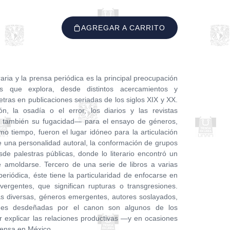
AGREGAR A CARRITO
eraria y la prensa periódica es la principal preocupación
 que explora, desde distintos acercamientos y
etras en publicaciones seriadas de los siglos XIX y XX.
n, la osadía o el error, los diarios y las revistas
o también su fugacidad— para el ensayo de géneros,
ismo tiempo, fueron el lugar idóneo para la articulación
e una personalidad autoral, la conformación de grupos
de palestras públicas, donde lo literario encontró un
e amoldarse. Tercero de una serie de libros a varias
periódica, éste tiene la particularidad de enfocarse en
vergentes, que significan rupturas o transgresiones.
ías diversas, géneros emergentes, autores soslayados,
ciones desdeñadas por el canon son algunos de los
r explicar las relaciones productivas —y en ocasiones
prensa en México.