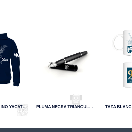
SUDADERA MARINO YACATECUHTLI FCA UNAM
PLUMA NEGRA TRIANGULAR 95 AÑOS UNAM