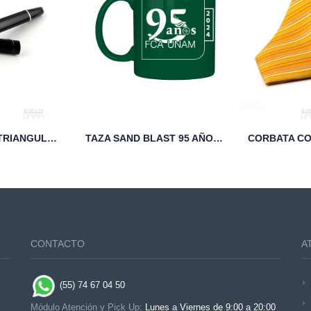
PLUMA NEGRA TRIANGULAR 95 AÑOS UNAM
TAZA SAND BLAST 95 AÑOS FCA UNAM VERDE
CONTACTO
A
(55) 74 67 04 50
Módulo Atención y Pick Up:
Lunes a Viernes de 9:00 a 20:00