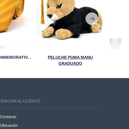
CORBATA CONMEMORATIVA DE LOS 95 AÑOS DE LA FCA
PELUCHE PUMA MANU
SUDADER
GRADUADO
TENCIÓN AL CLIENTE
Contacto
Ubicación