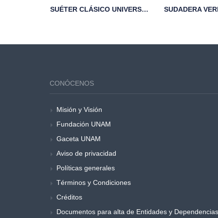
A MANU
SUÉTER CLÁSICO UNIVERSITARIO ESCUDO UNAM DORADO
DO
CONÓCENOS
Misión y Visión
Fundación UNAM
Gaceta UNAM
Aviso de privacidad
Políticas generales
Términos y Condiciones
Créditos
Documentos para alta de Entidades y Dependencia