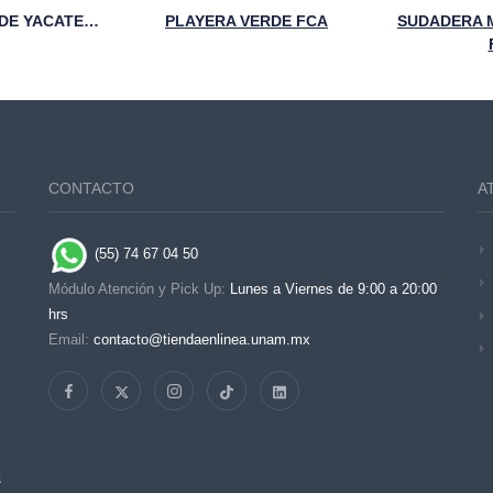
SUDADERA VERDE YACATECUHTLI FCA UNAM
PLAYERA VERDE FCA
SUDADERA 
CONTACTO
A
(55) 74 67 04 50
Módulo Atención y Pick Up:
Lunes a Viernes de 9:00 a 20:00
hrs
Email:
contacto@tiendaenlinea.unam.mx
s