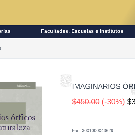
rías
Facultades, Escuelas e Institutos
s
IMAGINARIOS ÓR
$450.00
(-30%)
$3
Ean: 3001000043629