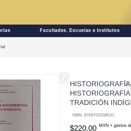
rías
Facultades, Escuelas e Institutos
ial
HISTORIOG
HISTORIOGR
TRADICIÓN INDÍG
ISBN: 9789703208531
MXN + gastos d
$220.00