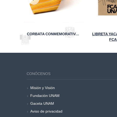
GRO 95
CORBATA CONMEMORATIVA DE LOS 95 AÑOS DE LA FCA
LIBRETA YAC
AM
FCA
CONÓCENOS
Misión y Visión
Fundación UNAM
Gaceta UNAM
Aviso de privacidad