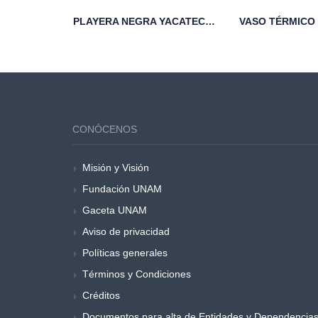
LÓGICAS
PLAYERA NEGRA YACATECUHTLI FCA UNAM
CONÓCENOS
Misión y Visión
Fundación UNAM
Gaceta UNAM
Aviso de privacidad
Políticas generales
Términos y Condiciones
Créditos
Documentos para alta de Entidades y Dependencia