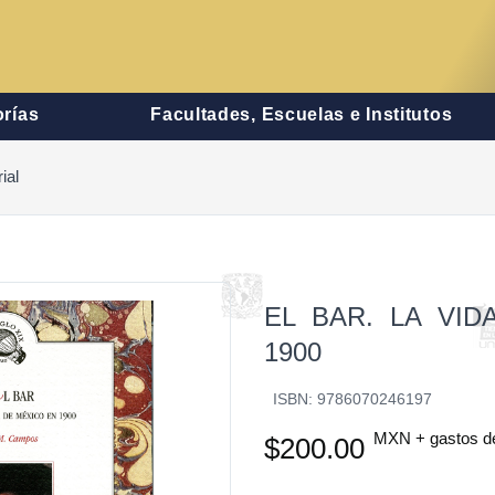
rías
Facultades, Escuelas e Institutos
ial
EL BAR. LA VID
1900
ISBN: 9786070246197
MXN + gastos d
$200.00