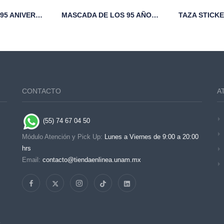
VASO TÉRMICO 95 ANIVERSARIO FCA UNAM NEGRO
MASCADA DE LOS 95 AÑOS DE LA FCA
CONTACTO
A
(55) 74 67 04 50
Módulo Atención y Pick Up:
Lunes a Viernes de 9:00 a 20:00
hrs
Email:
contacto@tiendaenlinea.unam.mx
s