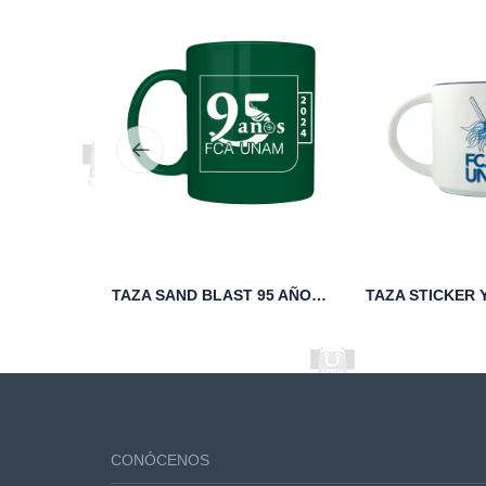
DE FCA
TAZA SAND BLAST 95 AÑOS FCA UNAM VERDE
CONÓCENOS