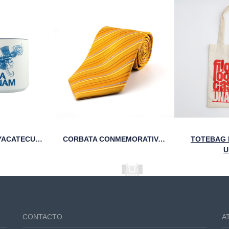
TAZA STICKER YACATECUHTLI 95 ANIVERSARIO FCA
CORBATA CONMEMORATIVA DE LOS 95 AÑOS DE LA FCA
TOTEBAG 
U
CONTACTO
A