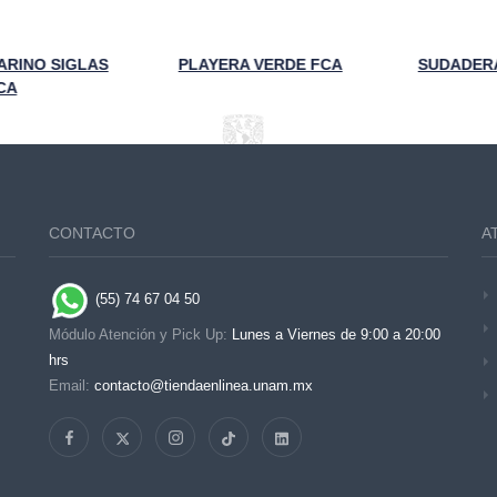
INO SIGLAS
PLAYERA VERDE FCA
SUDADERA 
A
CONTACTO
A
(55) 74 67 04 50
Módulo Atención y Pick Up:
Lunes a Viernes de 9:00 a 20:00
hrs
Email:
contacto@tiendaenlinea.unam.mx