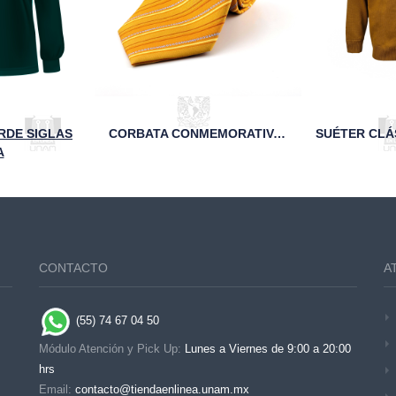
RDE SIGLAS
CORBATA CONMEMORATIVA DE LOS 95 AÑOS DE LA FCA
A
CONTACTO
A
(55) 74 67 04 50
Módulo Atención y Pick Up:
Lunes a Viernes de 9:00 a 20:00
hrs
Email:
contacto@tiendaenlinea.unam.mx