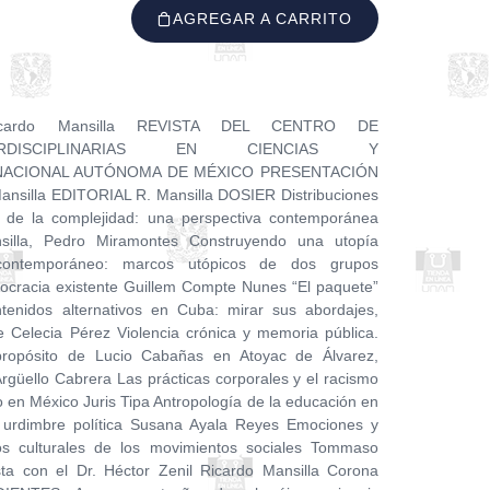
AGREGAR A CARRITO
icardo Mansilla REVISTA DEL CENTRO DE
TERDISCIPLINARIAS EN CIENCIAS Y
NACIONAL AUTÓNOMA DE MÉXICO PRESENTACIÓN
nsilla EDITORIAL R. Mansilla DOSIER Distribuciones
s de la complejidad: una perspectiva contemporánea
nsilla, Pedro Miramontes Construyendo una utopía
 contemporáneo: marcos utópicos de dos grupos
emocracia existente Guillem Compte Nunes “El paquete”
ontenidos alternativos en Cuba: mirar sus abordajes,
e Celecia Pérez Violencia crónica y memoria pública.
 propósito de Lucio Cabañas en Atoyac de Álvarez,
rgüello Cabrera Las prácticas corporales y el racismo
co en México Juris Tipa Antropología de la educación en
 y urdimbre política Susana Ayala Reyes Emociones y
os culturales de los movimientos sociales Tommaso
a con el Dr. Héctor Zenil Ricardo Mansilla Corona