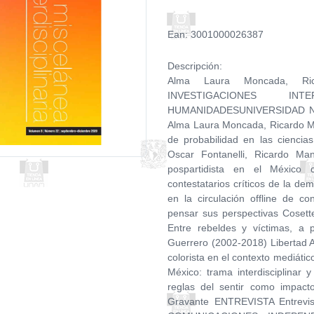
Ean: 3001000026387
Descripción:
Alma Laura Moncada, R
INVESTIGACIONES IN
HUMANIDADESUNIVERSIDAD 
Alma Laura Moncada, Ricardo Ma
de probabilidad en las ciencia
Oscar Fontanelli, Ricardo Ma
pospartidista en el México
contestatarios críticos de la d
en la circulación offline de c
pensar sus perspectivas Cosett
Entre rebeldes y víctimas, a
Guerrero (2002-2018) Libertad A
colorista en el contexto mediáti
México: trama interdisciplinar
reglas del sentir como impact
Gravante ENTREVISTA Entrevist