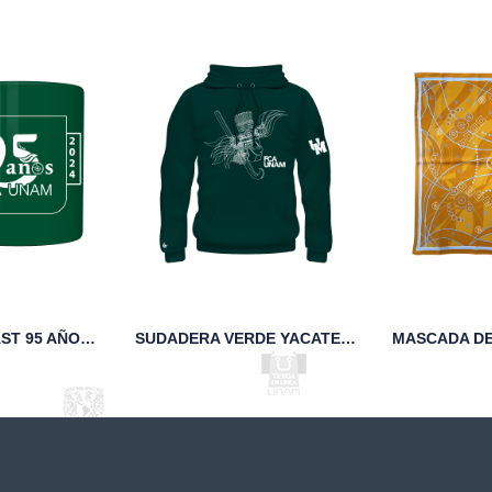
TAZA SAND BLAST 95 AÑOS FCA UNAM VERDE
SUDADERA VERDE YACATECUHTLI FCA UNAM