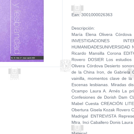
Ean: 3001000026363
Descripción:
María Elena Olivera Córdo
INVESTIGACIONES IN
HUMANIDADESUNIVERSIDAD 
Ricardo Mansilla Corona EDIT
Rovero DOSIER Los estudios d
Olivera Córdova Desierto sonor
de la China Iron, de Gabriel
vainilla, momentos clave de l
Escenas lesbianas. Miradas dis
Ocampo Laura A. Arnés La pri
Confesiones de Dorish Dam Cl
Mabel Cuesta CREACIÓN LITER
Obertura Gisela Kozak Rovero Co
Madrigal ENTREVISTA Represe
Mtra. Inci Caballero Donis Laur
Material: