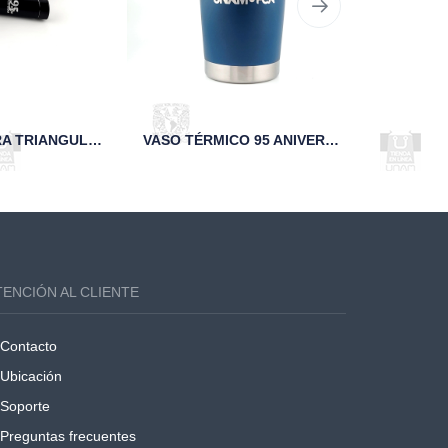
PLUMA NEGRA TRIANGULAR 95 AÑOS UNAM
VASO TÉRMICO 95 ANIVERSARIO FCA UNAM MARINO
TOTEBA
TENCIÓN AL CLIENTE
Contacto
Ubicación
Soporte
Preguntas frecuentes