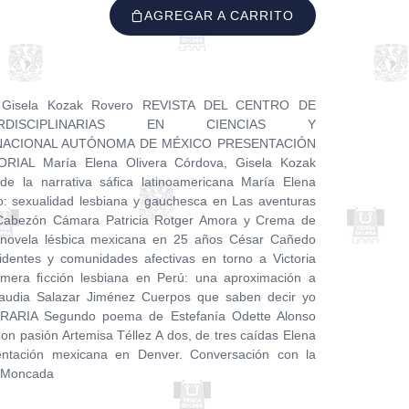
AGREGAR A CARRITO
va Gisela Kozak Rovero REVISTA DEL CENTRO DE
TERDISCIPLINARIAS EN CIENCIAS Y
NACIONAL AUTÓNOMA DE MÉXICO PRESENTACIÓN
ORIAL María Elena Olivera Córdova, Gisela Kozak
e la narrativa sáfica latinoamericana María Elena
o: sexualidad lesbiana y gauchesca en Las aventuras
a Cabezón Cámara Patricia Rotger Amora y Crema de
a novela lésbica mexicana en 25 años César Cañedo
identes y comunidades afectivas en torno a Victoria
mera ficción lesbiana en Perú: una aproximación a
audia Salazar Jiménez Cuerpos que saben decir yo
ARIA Segundo poema de Estefanía Odette Alonso
n pasión Artemisa Téllez A dos, de tres caídas Elena
ntación mexicana en Denver. Conversación con la
a Moncada